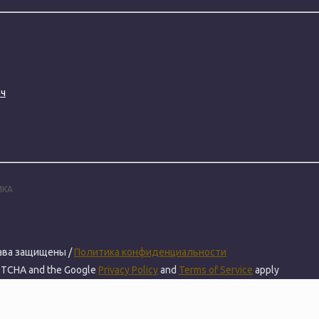
ач
рава защищены /
Политика конфиденциальности
APTCHA and the Google
Privacy Policy
and
Terms of Service
apply