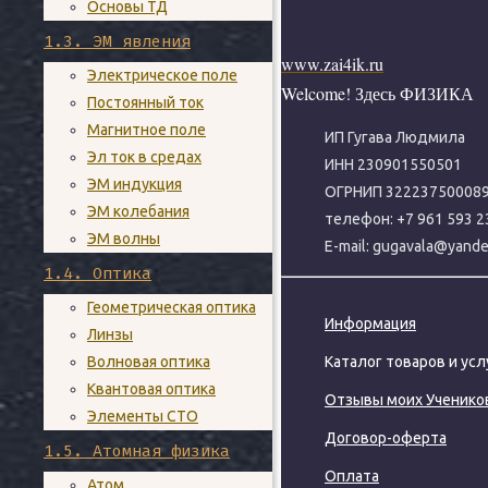
Основы ТД
1.3. ЭМ явления
www.zai4ik.ru
Электрическое поле
Welcome! Здесь ФИЗИКА
Постоянный ток
Магнитное поле
ИП Гугава Людмила
Эл ток в средах
ИНН 230901550501
ЭМ индукция
ОГРНИП 32223750008
ЭМ колебания
телефон: +7 961 593 2
ЭМ волны
E-mail: gugavala@yande
1.4. Оптика
Геометрическая оптика
Информация
Линзы
Волновая оптика
Каталог товаров и усл
Квантовая оптика
Отзывы моих Ученико
Элементы СТО
Договор-оферта
1.5. Атомная физика
Оплата
Атом