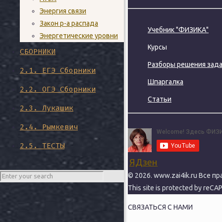
Энергия связи
Закон р-а распада
Учебник "ФИЗИКА"
Энергетические уровни
Курсы
СБОРНИКИ
Разборы решения зад
2.1. ЕГЭ Сборники
Шпаргалка
2.2. ОГЭ Сборники
Статьи
2.3. Лукашик
2.4. Рымкевич
2.5. ТЕСТЫ
ЯДзен
© 2026. www.zai4ik.ru Все п
This site is protected by reC
СВЯЗАТЬСЯ С НАМИ