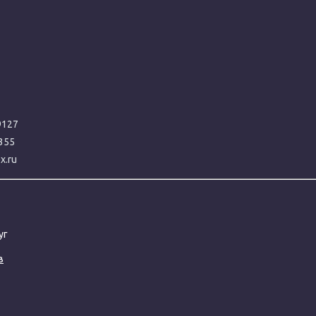
9127
355
x.ru
уг
в