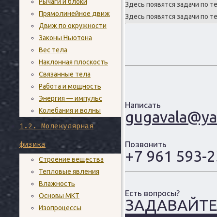
Рычаги и блоки
Здесь появятся задачи по 
Прямолинейное движ
Здесь появятся задачи по 
Движ по окружности
Законы Ньютона
Вес тела
Наклонная плоскость
Связанные тела
Работа и мощность
Энергия — импульс
Написать
Колебания и волны
gugavala@ya
1.2. Молекулярная
физика
Позвонить
+7 961 593-
Строение вещества
Тепловые явления
Влажность
Есть вопросы?
Основы МКТ
ЗАДАВАЙТ
Изопроцессы