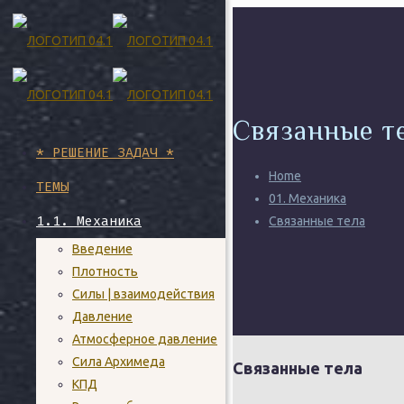
Связанные т
* РЕШЕНИЕ ЗАДАЧ *
Home
ТЕМЫ
01. Механика
1.1. Механика
Связанные тела
Введение
Плотность
Силы | взаимодействия
Давление
Атмосферное давление
Сила Архимеда
Связанные тела
КПД